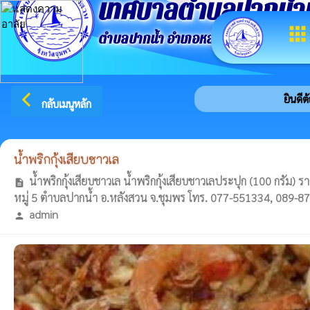
เทศบาลตำบลปากน้ำ
apps
ตำบลปากน้ำ อำเภอหลังสวน จังหวัดชุมพ
arrow_back_ios
ยินดีต้อ
กลับเมนูหลัก
น้ำพริกกุ้งเสียบชาวเล
น้ำพริกกุ้งเสียบชาวเล น้ำพริกกุ้งเสียบชาวเลประปุก (100 กรัม
description
หมู่ 5 ตำบลปากน้ำ อ.หลังสวน จ.ชุมพร โทร. 077-551334, 089-
admin
person