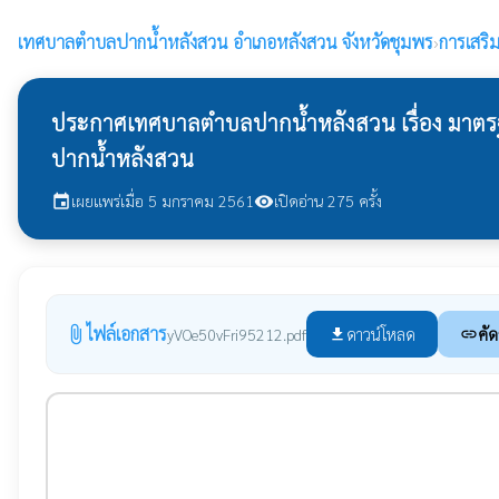
เทศบาลตำบลปากน้ำหลังสวน
อำเภอหลังสวน จังหวัดชุมพร
›
การเสริ
ประกาศเทศบาลตำบลปากน้ำหลังสวน เรื่อง มาต
ปากน้ำหลังสวน
เผยแพร่เมื่อ 5 มกราคม 2561
เปิดอ่าน 275 ครั้ง
event
visibility
ไฟล์เอกสาร
attach_file
ดาวน์โหลด
คัด
yVOe50vFri95212.pdf
file_download
link