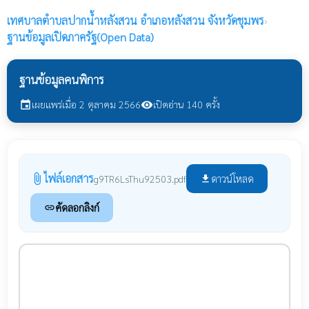
เทศบาลตำบลปากน้ำหลังสวน
อำเภอหลังสวน จังหวัดชุมพร
›
ฐานข้อมูลเปิดภาครัฐ(Open Data)
ฐานข้อมูลคนพิการ
เผยแพร่เมื่อ 2 ตุลาคม 2566
เปิดอ่าน 140 ครั้ง
event
visibility
ไฟล์เอกสาร
attach_file
ดาวน์โหลด
g9TR6LsThu92503.pdf
file_download
คัดลอกลิงก์
link