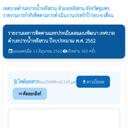
เทศบาลตำบลปากน้ำหลังสวน
อำเภอหลังสวน จังหวัดชุมพร
›
รายงานการกำกับติดตามการดำเนินงานประจำปี-รอบ-6-เดือน
รายงานผลการติดตามและประเมินผลแผนพัฒนา เทศบาล
ตำบลปากน้ำหลังสวน ปีงบประมาณ พ.ศ. 2562
เผยแพร่เมื่อ 13 มิถุนายน 2562
เปิดอ่าน 360 ครั้ง
event
visibility
ไฟล์เอกสาร
attach_file
ดาวน์โหลด
NvyZ54WFri42245.pdf
file_download
คัดลอกลิงก์
link