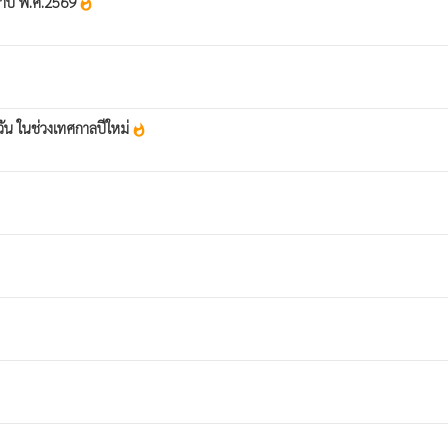
จำปี พ.ศ.2569
whatshot
ัน ในช่วงเทศกาลปีใหม่
whatshot