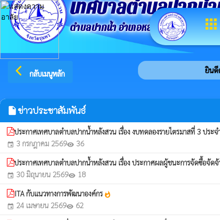
เทศบาลตำบลปากน้ำ
apps
ตำบลปากน้ำ อำเภอหลังสวน จังหวัดชุมพ
arrow_back_ios
ยินดีต้
กลับเมนูหลัก
ข่าวประชาสัมพันธ์
insert_drive_file
ประกาศเทศบาลตำบลปากน้ำหลังสวน เรื่อง งบทดลองรายไตรมาสที่ 3 ประ
3 กรกฎาคม 2569
36
event
visibility
ประกาศเทศบาลตำบลปากน้ำหลังสวน เรื่อง ประกาศผลผู้ชนะการจัดซื้อจัดจ้
30 มิถุนายน 2569
18
event
visibility
ITA กับแนวทางการพัฒนาองค์กร
whatshot
24 เมษายน 2569
62
event
visibility