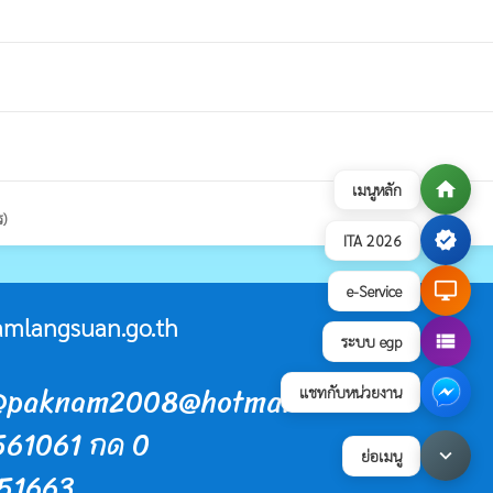
home
เมนูหลัก
ร)
verified
ITA 2026
desktop_windows
e-Service
mlangsuan.go.th
view_list
ระบบ egp
in@paknam2008@hotmail.com
แชทกับหน่วยงาน
-561061 กด 0
keyboard_arrow_down
ย่อเมนู
551663