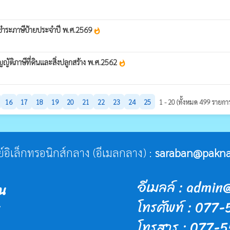
พื่อชำระภาษีป้ายประจำปี พ.ศ.2569
whatshot
ญัติภาษีที่ดินและสิ่งปลูกสร้าง พ.ศ.2562
whatshot
16
17
18
19
20
21
22
23
24
25
1 - 20 (ทั้งหมด 499 รายกา
ีย์อิเล็กทรอนิกส์กลาง (อีเมลกลาง) :
saraban@pakna
อีเมลล์ : adm
น
โทรศัพท์ : 077
โทรสาร : 077-