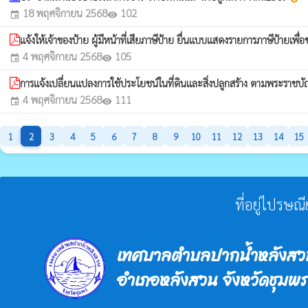
18 พฤศจิกายน 2568
102
event
visibility
แจ้งให้เจ้าของป้าย ผู้มีหน้าที่เสียภาษีป้าย ยื่นแบบแสดงรายการภาษีป้ายเ
4 พฤศจิกายน 2568
105
event
visibility
การแจ้งเปลี่ยนแปลงการใช้ประโยชน์ในที่ดินและสิ่งปลูกสร้าง ตามพระราชบัญ
4 พฤศจิกายน 2568
111
event
visibility
1
2
3
4
5
6
7
8
9
10
11
12
13
14
15
ที่อยู่ไปรษณ
เทศบาลตำบลปากน้ำหลังสว
อำเภอหลังสวน จังหวัดชุมพร