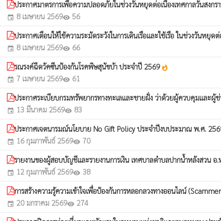
ประกาศมาตรการเพื่อความปลอดภัยในช่วงวันหยุดต่อเนื่องเทศกาลวันสงกร
8 เมษายน 2569
56
event
visibility
ประกาศเตือนให้ใช้ความระมัดระวังในการเดินเรือและใช้เรือ ในช่วงวันหยุด
8 เมษายน 2569
66
event
visibility
รณรงค์ฉีดวัคซีนป้องกันโรคพิษสุนัขบ้า ประจำปี 2569
whatshot
7 เมษายน 2569
61
event
visibility
ประกาศระเบียบกรมทรัพยากรทางทะเลและชายฝั่ง ว่าด้วยผู้ควบคุมและผู้ช่
13 มีนาคม 2569
83
event
visibility
ประกาศเจตนารมณ์นโยบาย No Gift Policy ประจำปีงบประมาณ พ.ศ. 25
16 กุมภาพันธ์ 2569
70
event
visibility
รายงานของผู้สอบบัญชีและรายงานการเงิน เทศบาลตำบลปากน้ำหลังสวน อ.หลั
12 กุมภาพันธ์ 2569
38
event
visibility
การสร้างความรู้ความเข้าใจเพื่อป้องกันการหลอกลวงทางออนไลน์ (Scammer) "
20 มกราคม 2569
274
event
visibility