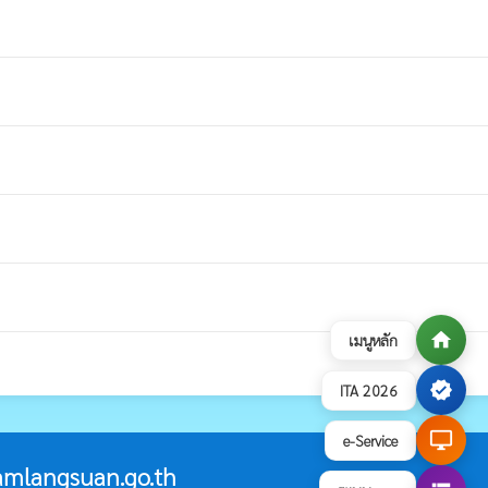
home
เมนูหลัก
verified
ITA 2026
desktop_windows
e-Service
mlangsuan.go.th