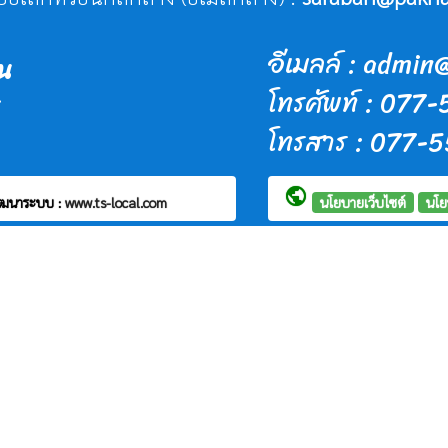
อีเมลล์ : adm
น
โทรศัพท์ : 077
โทรสาร : 077-
public
ัฒนาระบบ :
www.ts-local.com
นโยบายเว็บไซต์
นโย