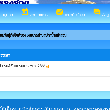
หลังสวน
today
check_circle
forum
ร
เมนูหลัก
ส่วนราชการ
เกี่ยวกับตำบล
ข้อมู
อนรับสู่เว็บไซต์ของ เทศบาลตำบลปากน้ำหลังสวน
จรรยา
นได้ ประจำปีงบประมาณ พ.ศ. 2566
whatshot
ีย์อิเล็กทรอนิกส์กลาง (อีเมลกลาง) :
saraban@pakna