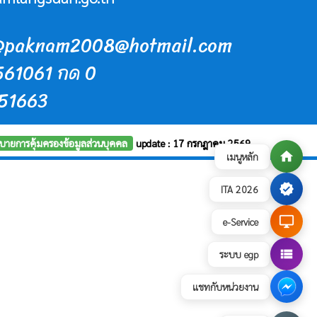
in@paknam2008@hotmail.com
-561061 กด 0
551663
บายการคุ้มครองข้อมูลส่วนบุคคล
update : 17 กรกฎาคม 2569
home
เมนูหลัก
verified
ITA 2026
desktop_windows
e-Service
view_list
ระบบ egp
แชทกับหน่วยงาน