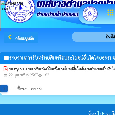
เทศบาลตำบลปากน้ำ
apps
ตำบลปากน้ำ อำเภอหลังสวน จังหวัดชุมพ
arrow_back_ios
ยินดีต้
กลับเมนูหลัก
รายงานการรับทรัพย์สินหรือประโยชน์อื่นใดโดยธรรม
folder
แบบสรุปรายงานการรับทรัพย์สินหรือประโยชน์อื่นใดอันอาจคำนวณเป็นเงิ
22 กุมภาพันธ์ 2567
163
event
visibility
1
1 - 1 (ทั้งหมด 1 รายการ)
ที่อยู่ไปรษณ